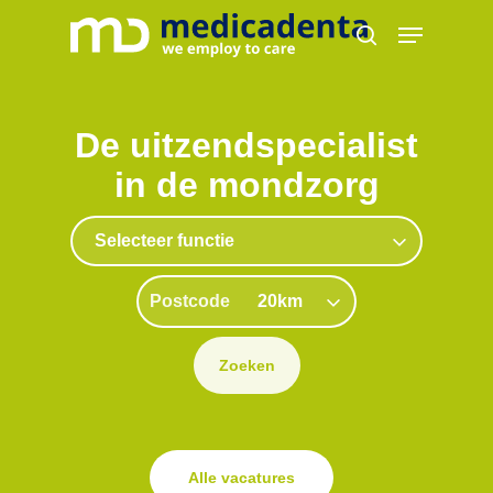
Skip
Menu
to
search
main
content
De uitzendspecialist
in de mondzorg
Alle vacatures