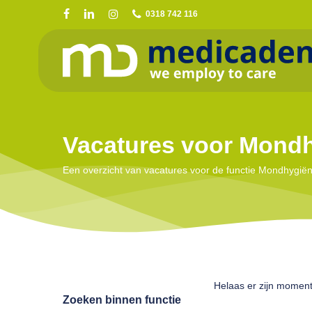
Skip
0318 742 116
to
main
content
Vacatures voor Mondh
Een overzicht van vacatures voor de functie Mondhygiën
Druk op enter om te zoeken of ESC om te sluiten
Helaas er zijn moment
Zoeken binnen functie