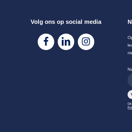
Volg ons op social media
N
Op
le
ni
N
Ge
Dit
Pr