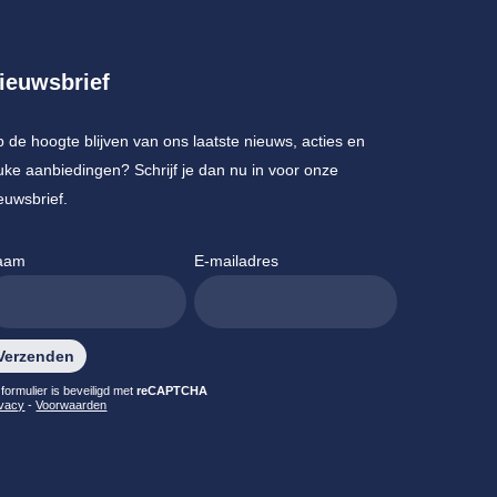
ieuwsbrief
 de hoogte blijven van ons laatste nieuws, acties en
uke aanbiedingen? Schrijf je dan nu in voor onze
euwsbrief.
aam
E-mailadres
lieve dit veld leeg te laten.
 formulier is beveiligd met
reCAPTCHA
ivacy
-
Voorwaarden