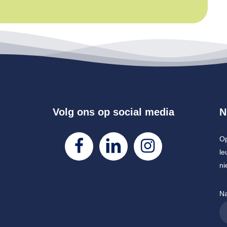
Volg ons op social media
N
Op
le
ni
N