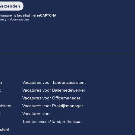
lieve dit veld leeg te laten.
 formulier is beveiligd met
reCAPTCHA
ivacy
-
Voorwaarden
en
Vacatures voor Tandartsassistent
t
Vacatures voor Baliemedewerker
Vacatures voor Officemanager
istent
Vacatures voor Praktijkmanager
t
Vacatures voor
Tandtechnicus/Tandprotheticus
stent